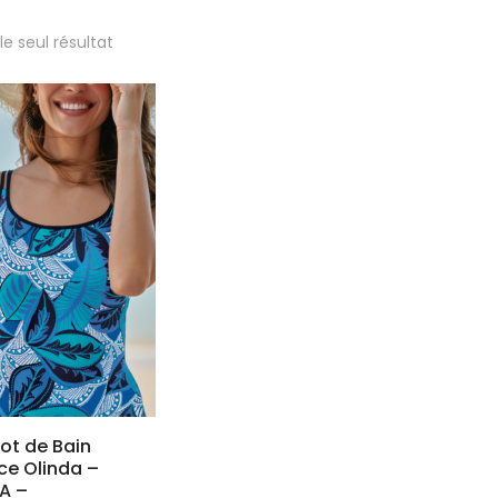
 le seul résultat
lot de Bain
èce Olinda –
A –