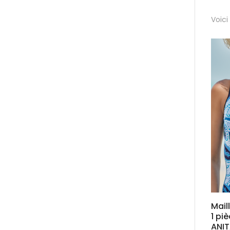
Voici
Mail
1 pi
ANIT