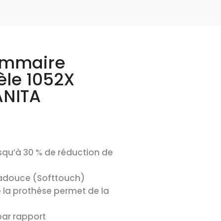
ammaire
èle 1052X
ANITA
usqu’à 30 % de réduction de
tradouce (Softtouch)
e la prothèse permet de la
 par rapport