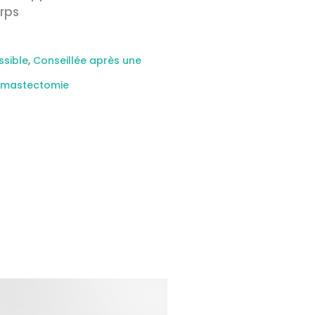
rps
ssible
,
Conseillée après une
s mastectomie