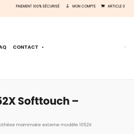
PAIEMENT 100% SÉCURISÉ
MON COMPTE
ARTICLE 0
Recherche
de
produits
AQ
CONTACT
2X Softtouch –
rothèse mammaire externe modèle 1052X