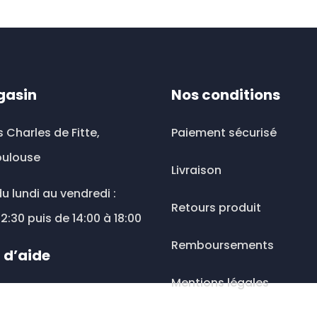
plusieurs
variations.
Les
options
peuvent
gasin
Nos conditions
être
choisies
s Charles de Fitte,
Paiement sécurisé
sur
oulouse
la
Livraison
page
u lundi au vendredi :
du
Retours produit
12:30 puis de 14:00 à 18:00
produit
Remboursements
 d’aide
Mentions légales
ousesante@wanadoo.fr