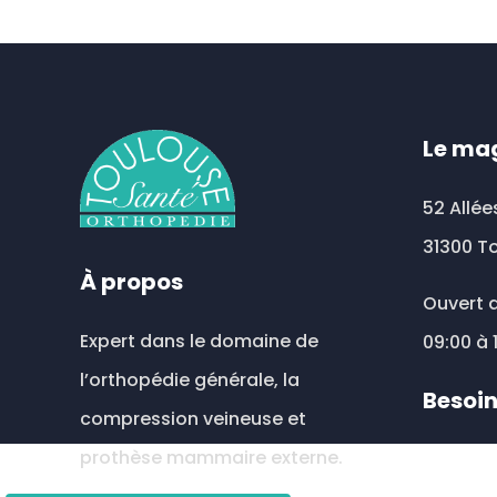
Le ma
52 Allée
31300 T
À propos
Ouvert d
Expert dans le domaine de
09:00 à 
l’orthopédie générale, la
Besoin
compression veineuse et
prothèse mammaire externe.
toul