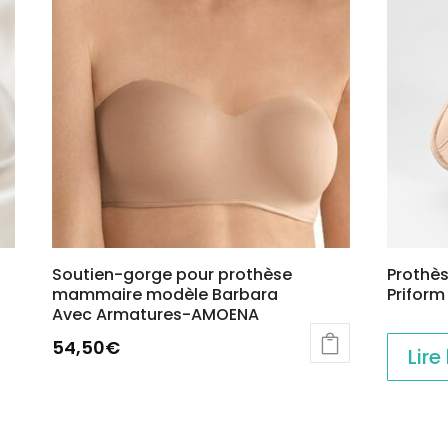
Soutien-gorge pour prothèse
Prothè
mammaire modèle Barbara
Priform
Avec Armatures-AMOENA
54,50
€
Lire
Ce
produit
a