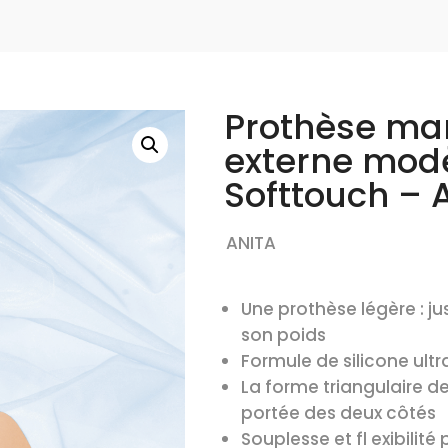
Prothèse m
externe mod
Softtouch – 
ANITA
Une prothèse légère : j
son poids
Formule de silicone ul
La forme triangulaire d
portée des deux côtés
Souplesse et fl exibilité