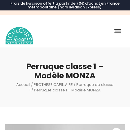
Frais de livraison offert à partir de 70€ d'achat en France
métropolitaine (hors livraison Express).
Recherche
de
produits
Perruque classe 1 –
Modèle MONZA
Accueil
/
PROTHESE CAPILLAIRE
/
Perruque de classe
1
/ Perruque classe 1 – Modèle MONZA