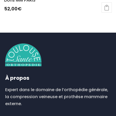
Doris MM PARIS
52,00
€
Ce
produit
a
plusieurs
variations.
Les
options
peuvent
être
choisies
sur
À propos
la
page
du
Expert dans le domaine de l’orthopédie générale,
produit
la compression veineuse et prothèse mammaire
externe.