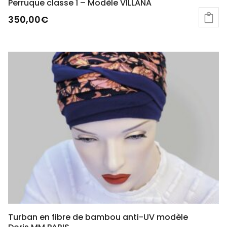
Perruque classe 1 – Modèle VILLANA
350,00
€
Ce
produit
a
plusieurs
variations.
Les
options
peuvent
être
choisies
sur
la
page
du
produit
Turban en fibre de bambou anti-UV modèle