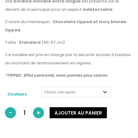
Une
bordure invisible extra longue
est présente sur le
devant de la perruque pour un aspect
indétectable
.
Coloris du mannequin :
Chocolate tipped et Ivory blonde
tipped
.
Taille :
Standard
(55-57 cm)
Ce modèle est pris en charge par la sécurité sociale à hauteur
du montant de remboursement en vigueur.
*TIPPED : Effet contrasté, avec pointes plus claires
Couleurs
quantité
-
+
AJOUTER AU PANIER
de
Perruque
classe
1
–
Modèle
MONZA