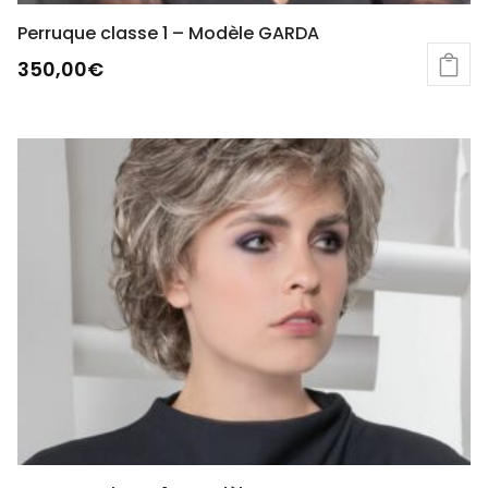
Perruque classe 1 – Modèle GARDA
350,00
€
Ce
produit
a
plusieurs
variations.
Les
options
peuvent
être
choisies
sur
la
page
du
produit