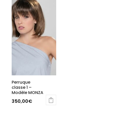
Perruque
classe 1 –
Modèle MONZA
350,00
€
Ce
produit