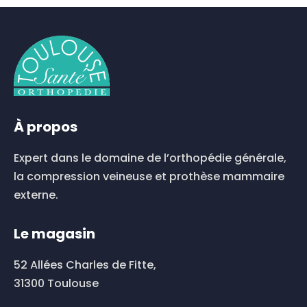
a
plusieurs
variations.
Les
options
peuvent
être
choisies
À propos
sur
la
Expert dans le domaine de l’orthopédie générale,
page
du
la compression veineuse et prothèse mammaire
produit
externe.
Le magasin
52 Allées Charles de Fitte,
31300 Toulouse