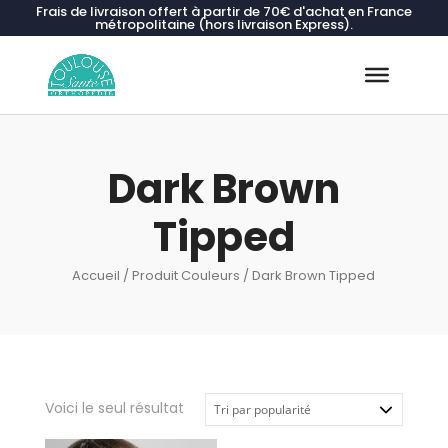
Frais de livraison offert à partir de 70€ d'achat en France
métropolitaine (hors livraison Express).
Recherche
de
produits
Dark Brown
Tipped
Accueil
/ Produit Couleurs / Dark Brown Tipped
Voici le seul résultat