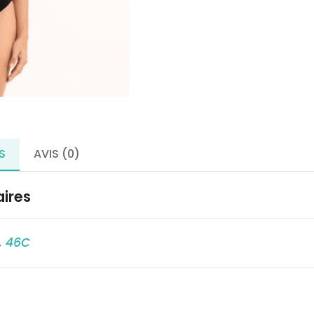
mammaire
-
MELLILA
-
ANITA
S
AVIS (0)
ires
,
46C