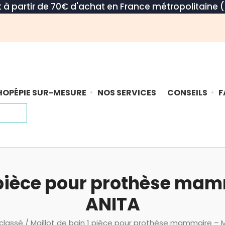
rt à partir de 70€ d'achat en France métropolitaine (
OPÉPIE SUR-MESURE
NOS SERVICES
CONSEILS
F
1 pièce pour prothèse mam
ANITA
classé
/ Maillot de bain 1 pièce pour prothèse mammaire – M