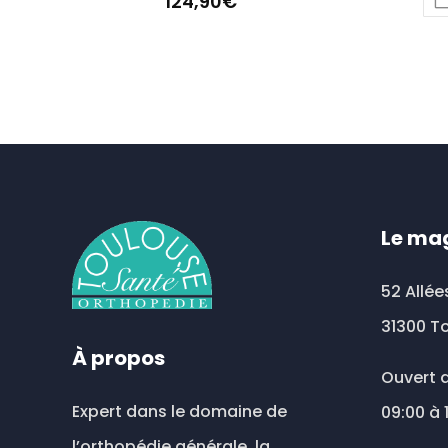
124,90
€
Le ma
52 Allée
31300 T
À propos
Ouvert d
Expert dans le domaine de
09:00 à 
l’orthopédie générale, la