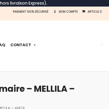
hors livraison Express).
PAIEMENT 100% SÉCURISÉ
MON COMPTE
ARTICLE 0
Recherche
de
produits
AQ
CONTACT
maire – MELLILA –
ELLILA – ANITA