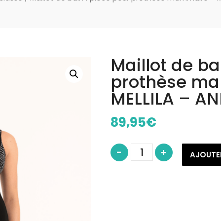
Maillot de ba
prothèse m
MELLILA – AN
89,95
€
quantité
-
+
de
AJOUTE
Maillot
de
bain
1
pièce
pour
prothèse