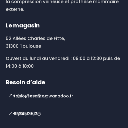
du
la compression veineuse et prothèse mammaire
produit
externe.
Le magasin
52 Allées Charles de Fitte,
31300 Toulouse
Ouvert du lundi au vendredi : 09:00 à 12:30 puis de
14:00 à 18:00
Besoin d’aide
toulousesante@wanadoo.fr
0534513513