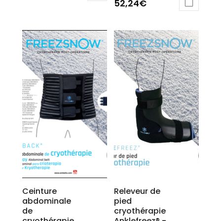
52,24
€
Ceinture
Releveur de
abdominale
pied
de
cryothérapie
cryothérapie
Anklefreez® -