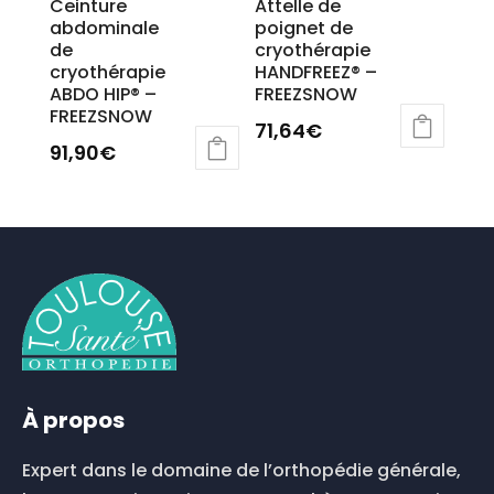
Ceinture
Attelle de
abdominale
poignet de
de
cryothérapie
cryothérapie
HANDFREEZ® –
ABDO HIP® –
FREEZSNOW
FREEZSNOW
71,64
€
91,90
€
Ce
produit
a
plusieurs
variations.
Les
options
peuvent
être
choisies
À propos
sur
la
Expert dans le domaine de l’orthopédie générale,
page