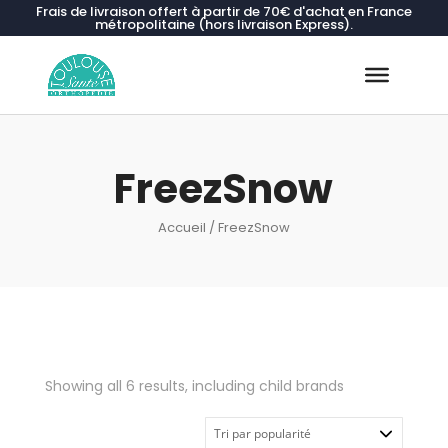
Frais de livraison offert à partir de 70€ d'achat en France
métropolitaine (hors livraison Express).
Recherche
de
produits
FreezSnow
Accueil
/ FreezSnow
Showing all 6 results, including child brands