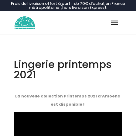
Frais de livraison offert à partir de 70€ d'achat en France
métropolitaine (hors livraison Express).
Recherche
de
produits
Lingerie printemps
2021
La nouvelle collection Printemps 2021 d’Amoena
est disponible !