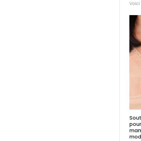
Voici
Sou
pour
mam
mod