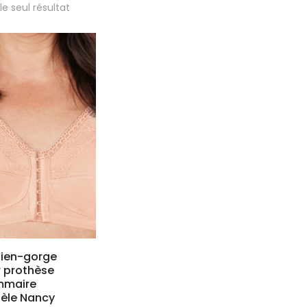
 le seul résultat
tien-gorge
 prothèse
maire
èle Nancy