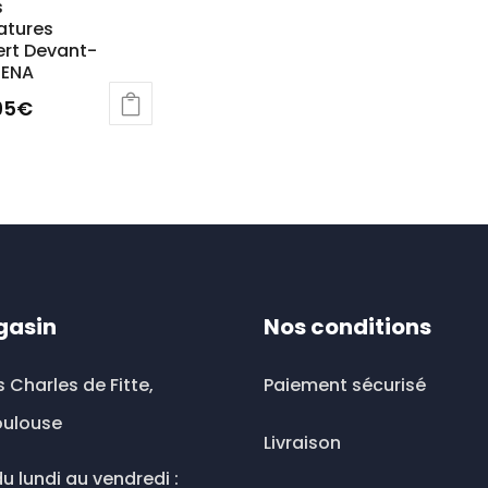
s
atures
rt Devant-
ENA
95
€
uit
ieurs
ations.
ions
gasin
Nos conditions
vent
s Charles de Fitte,
Paiement sécurisé
sies
oulouse
Livraison
u lundi au vendredi :