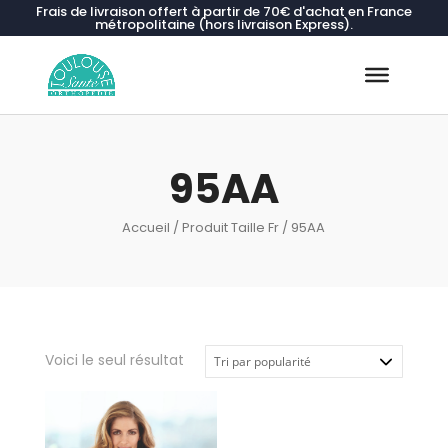
Frais de livraison offert à partir de 70€ d'achat en France
métropolitaine (hors livraison Express).
Recherche
de
produits
95AA
Accueil
/ Produit Taille Fr / 95AA
Voici le seul résultat