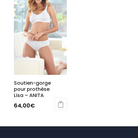
Soutien-gorge
pour prothèse
Lisa – ANITA
64,00
€
Ce
produit
a
plusieurs