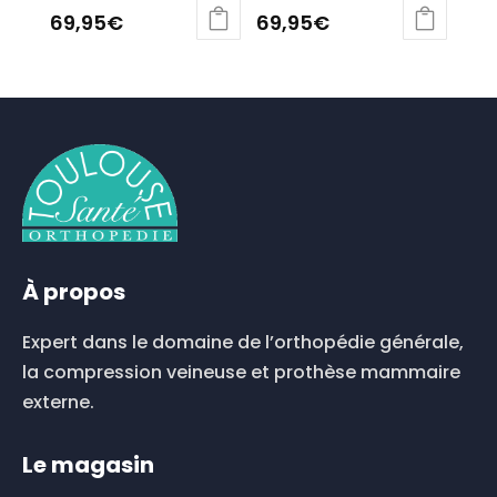
69,95
€
69,95
€
Ce
Ce
produit
produit
a
a
plusieurs
plusieurs
variations.
variations.
Les
Les
options
options
peuvent
peuvent
être
être
choisies
choisies
À propos
sur
sur
la
la
Expert dans le domaine de l’orthopédie générale,
page
page
du
du
la compression veineuse et prothèse mammaire
produit
produit
externe.
Le magasin