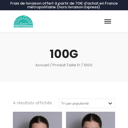
Frais de livraison offert à partir de 70€ d'achat en France
métropolitaine (hors livraison Express).
Recherche
de
produits
100G
Accueil
/ Produit Taille Fr / 100G
Trié
4 résultats affichés
par
popularité