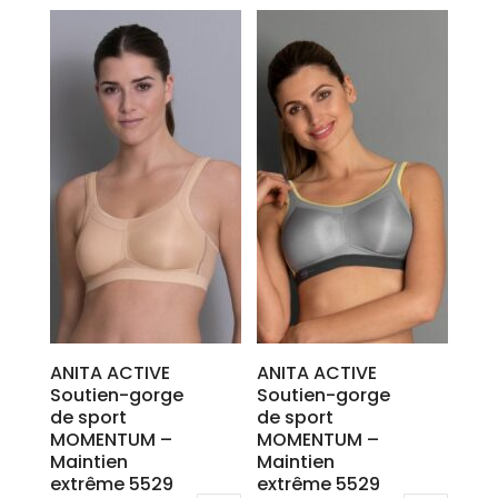
produit
produit
a
a
plusieurs
plusieurs
variations.
variations.
Les
Les
options
options
peuvent
peuvent
être
être
choisies
choisies
sur
sur
la
la
page
page
du
du
produit
produit
ANITA ACTIVE
ANITA ACTIVE
Soutien-gorge
Soutien-gorge
de sport
de sport
MOMENTUM –
MOMENTUM –
Maintien
Maintien
extrême 5529
extrême 5529