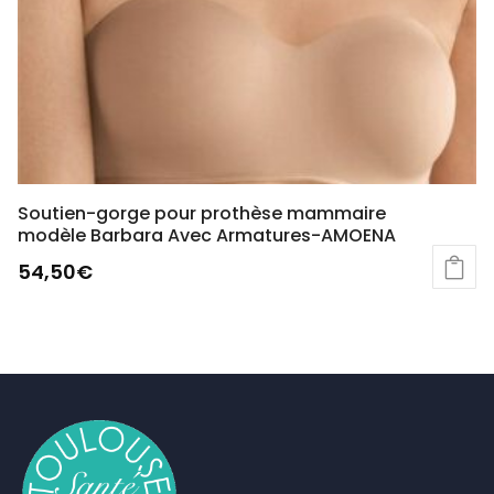
Soutien-gorge pour prothèse mammaire
modèle Barbara Avec Armatures-AMOENA
54,50
€
Ce
produit
a
plusieurs
variations.
Les
options
peuvent
être