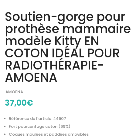
Soutien-gorge pour
prothèse mammaire
modèle Kitty EN
COTON IDÉAL POUR
RADIOTHÉRAPIE-
AMOENA
AMOENA
37,00
€
Référence de l’article: 44607
Fort pourcentage coton (69%)
Coques moulées et paddées amovibles