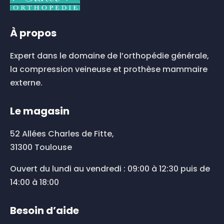
choisies
sur
À propos
la
page
du
Expert dans le domaine de l’orthopédie générale,
produit
la compression veineuse et prothèse mammaire
externe.
Le magasin
52 Allées Charles de Fitte,
31300 Toulouse
Ouvert du lundi au vendredi : 09:00 à 12:30 puis de
14:00 à 18:00
Besoin d’aide