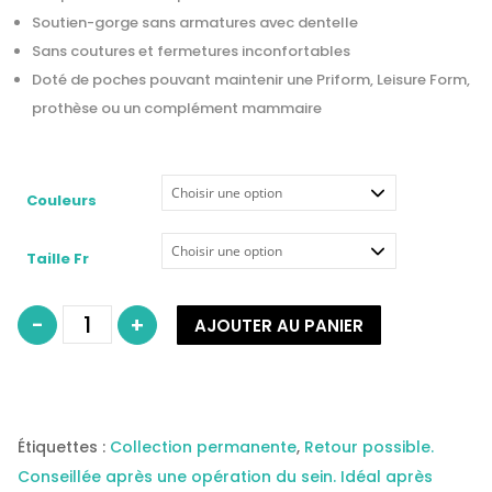
Soutien-gorge sans armatures avec dentelle
Sans coutures et fermetures inconfortables
Doté de poches pouvant maintenir une Priform, Leisure Form,
prothèse ou un complément mammaire
Couleurs
Taille Fr
quantité
-
+
AJOUTER AU PANIER
de
Soutien-
gorge
pour
prothèse
mammaire
modèle
Kitty
EN
Étiquettes :
Collection permanente
,
Retour possible.
COTON
IDÉAL
Conseillée après une opération du sein. Idéal après
POUR