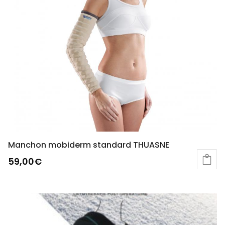
Manchon mobiderm standard THUASNE
59,00
€
Ce
produit
a
plusieurs
variations.