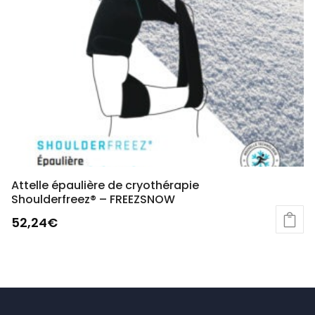
Les
options
peuvent
être
choisies
sur
la
page
du
produit
Attelle épaulière de cryothérapie
Shoulderfreez® – FREEZSNOW
52,24
€