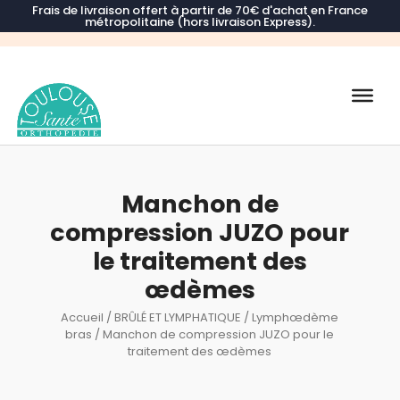
Frais de livraison offert à partir de 70€ d'achat en France
métropolitaine (hors livraison Express).
Recherche
de
produits
Manchon de
compression JUZO pour
le traitement des
œdèmes
Accueil
/
BRÛLÉ ET LYMPHATIQUE
/
Lymphœdème
bras
/ Manchon de compression JUZO pour le
traitement des œdèmes