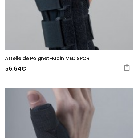
Attelle de Poignet-Main MEDISPORT
56,64
€
Ce
produit
a
plusieurs
variations.
Les
options
peuvent
être
choisies