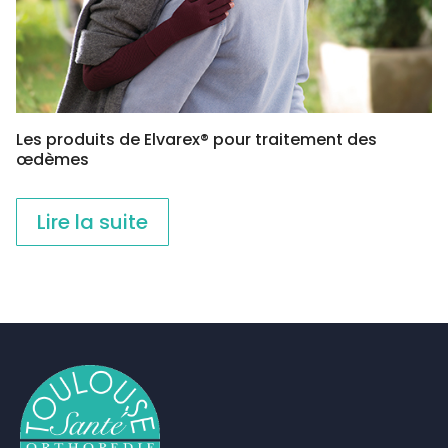
la
page
du
produit
Les produits de Elvarex® pour traitement des
œdèmes
Lire la suite