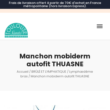
Frais de livraison offert à partir de 70€ d'achat en France
métropolitaine (hors livraison Express).
Recherche
de
produits
Manchon mobiderm
autofit THUASNE
Accueil
/
BRÛLÉ ET LYMPHATIQUE
/
Lymphœdème
bras
/ Manchon mobiderm autofit THUASNE