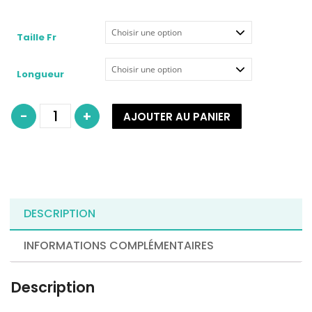
Taille Fr
Longueur
quantité
-
+
AJOUTER AU PANIER
de
Manchon
mobiderm
autofit
THUASNE
DESCRIPTION
INFORMATIONS COMPLÉMENTAIRES
Description