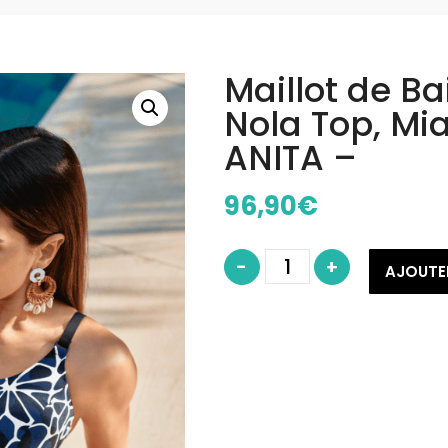
Maillot de Ba
Nola Top, Mi
ANITA –
96,90
€
quantité
-
+
de
AJOUTE
Maillot
de
Bain
2
pièces
Nola
Top,
Mia
Bottom
-