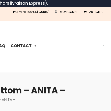
hors livraison Express).
PAIEMENT 100% SÉCURISÉ
MON COMPTE
ARTICLE 0
Recherche
de
produits
AQ
CONTACT
ottom – ANITA –
– ANITA –