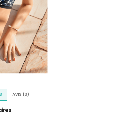
ANITA
-
S
AVIS (0)
ires