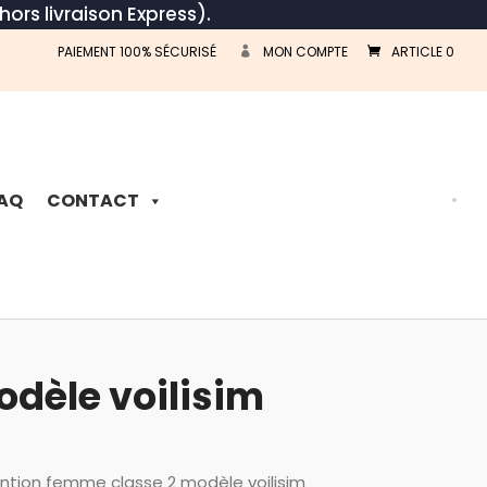
hors livraison Express).
PAIEMENT 100% SÉCURISÉ
MON COMPTE
ARTICLE 0
Recherche
de
produits
AQ
CONTACT
odèle voilisim
ention femme classe 2 modèle voilisim