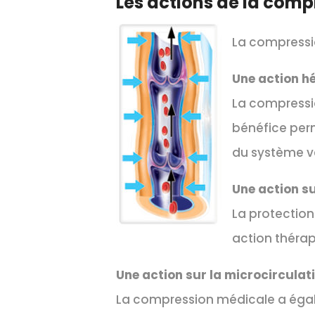
Les actions de la comp
La compressio
Une action 
La compressio
bénéfice perm
du système v
Une action su
La protection
action théra
Une action sur la microcirculat
La compression médicale a égale