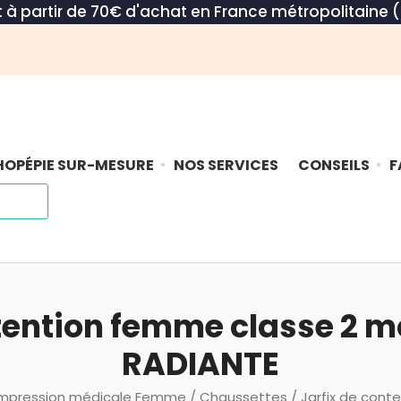
rt à partir de 70€ d'achat en France métropolitaine (
OPÉPIE SUR-MESURE
NOS SERVICES
CONSEILS
F
tention femme classe 2 m
RADIANTE
mpression médicale Femme
/
Chaussettes
/ Jarfix de cont