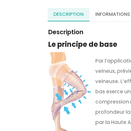
DESCRIPTION
INFORMATIONS
Description
Le principe de base
Par l’applicat
veineux, prévi
veineuse. L’ef
bas exerce une
compression m
profondeur la
par la Haute A