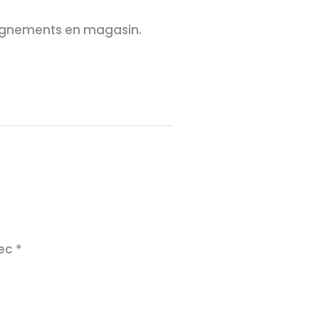
seignements en magasin.
vec
*