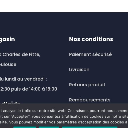
gasin
Nos conditions
s Charles de Fitte,
Paiement sécurisé
oulouse
Livraison
u lundi au vendredi :
Retours produit
12:30 puis de 14:00 à 18:00
Remboursements
 d’aide
 et analyse le trafic sur notre site web. Ces raisons pourront nous amen
Mentions légales
t sur “Accepter“, vous consentez à l’utilisation de cookies sur notre s
ousesante@wanadoo.fr
alité. Vous pouvez modifier vos paramètres d’acceptation des cookies 