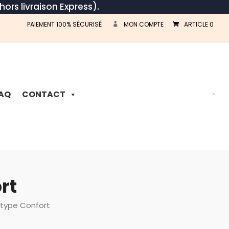
hors livraison Express).
PAIEMENT 100% SÉCURISÉ
MON COMPTE
ARTICLE 0
Recherche
de
produits
AQ
CONTACT
rt
t type Confort