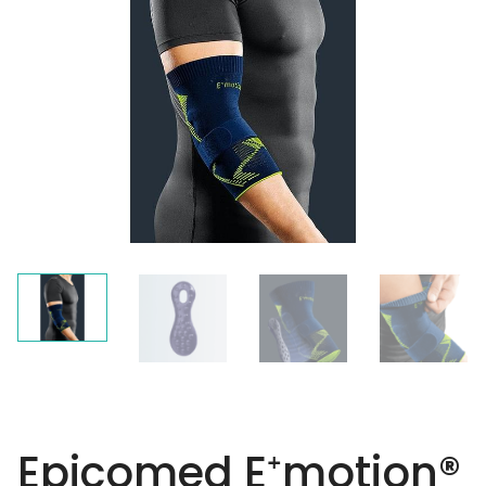
Epicomed E⁺motion®