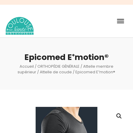
Recherche
de
produits
Epicomed E⁺motion®
Accueil
/
ORTHOPÉDIE GÉNÉRALE
/
Attelle membre
supérieur
/
Attelle de coude
/ Epicomed E⁺motion®