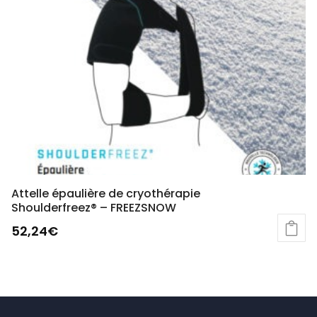
Les
options
peuvent
être
choisies
sur
la
page
du
produit
Attelle épaulière de cryothérapie
Shoulderfreez® – FREEZSNOW
52,24
€