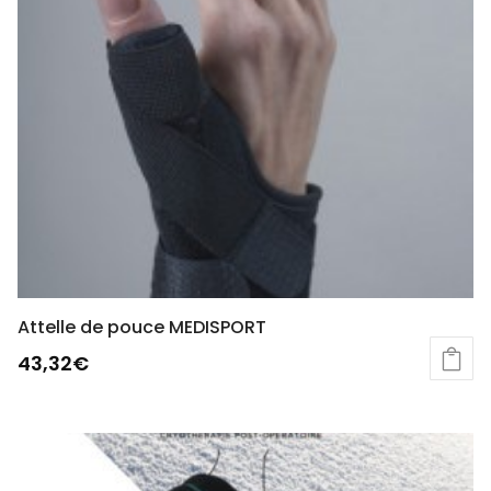
Attelle de pouce MEDISPORT
43,32
€
Ce
produit
a
plusieurs
variations.