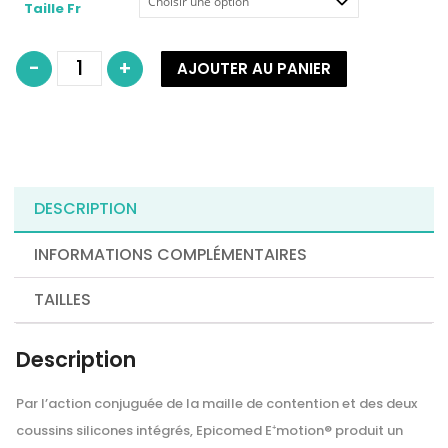
Taille Fr
quantité
-
+
AJOUTER AU PANIER
de
Epicomed
E⁺motion®
DESCRIPTION
INFORMATIONS COMPLÉMENTAIRES
TAILLES
Description
Par l’action conjuguée de la maille de contention et des deux
coussins silicones intégrés, Epicomed E⁺motion® produit un