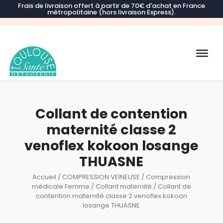
Frais de livraison offert à partir de 70€ d'achat en France
métropolitaine (hors livraison Express).
Recherche
de
produits
Collant de contention
maternité classe 2
venoflex kokoon losange
THUASNE
Accueil
/
COMPRESSION VEINEUSE
/
Compression
médicale Femme
/
Collant maternité
/ Collant de
contention maternité classe 2 venoflex kokoon
losange THUASNE