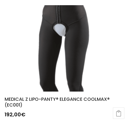
produit
a
plusieurs
variations.
Les
options
peuvent
être
choisies
sur
la
page
du
produit
MEDICAL Z LIPO-PANTY® ELEGANCE COOLMAX®
(EC001)
192,00
€