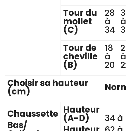
Tour du
28
30
mollet
à
à
(C)
34
37
Tour de
18
20
cheville
à
à
(B)
20
22
Choisir sa hauteur
Norm
(cm)
Hauteur
Chaussette
(A-D)
34 à 
Bas/
Hauteur
62 à 7