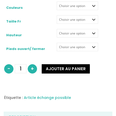
Couleurs
Taille Fr
Hauteur
Pieds ouvert/ fermer
quantité
-
+
AJOUTER AU PANIER
de
Collant
de
contention
femme
classe
2
modèle
Caresse
Étiquette :
Article échange possible
JOBST