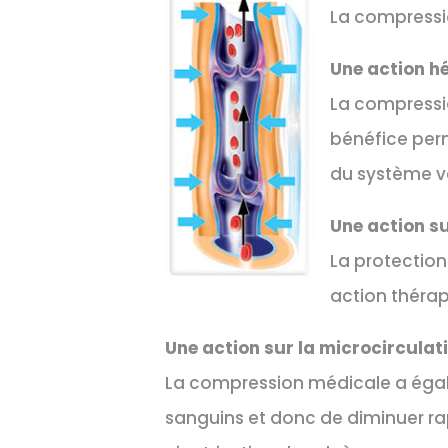
La compressio
Une action 
La compressio
bénéfice perm
du système v
Une action su
La protection
action théra
Une action sur la microcirculat
La compression médicale a égale
sanguins et donc de diminuer ra