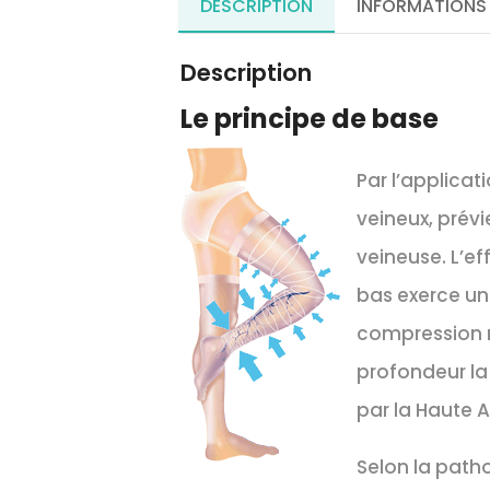
DESCRIPTION
INFORMATIONS
Description
Le principe de base
Par l’applicat
veineux, prévi
veineuse. L’ef
bas exerce une
compression m
profondeur la
par la Haute A
Selon la path