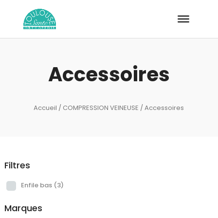
Recherche
de
produits
Accessoires
Accueil
/
COMPRESSION VEINEUSE
/ Accessoires
Filtres
Enfile bas
(3)
Marques