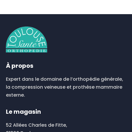
Ce
produit
a
plusieurs
variations.
Les
options
peuvent
être
choisies
À propos
sur
la
Expert dans le domaine de l’orthopédie générale,
page
du
la compression veineuse et prothèse mammaire
produit
externe.
Le magasin
52 Allées Charles de Fitte,