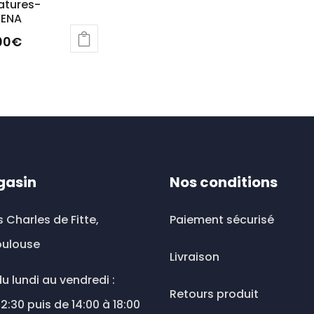
atures-
ENA
00
€
uit
ieurs
ations.
ions
gasin
Nos conditions
vent
s Charles de Fitte,
Paiement sécurisé
sies
oulouse
Livraison
u lundi au vendredi :
Retours produit
e
12:30 puis de 14:00 à 18:00