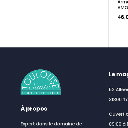
Arm
AMO
46,
Ce
prod
a
plus
vari
Les
opt
Le ma
peu
être
52 Allée
choi
31300 T
sur
À propos
la
Ouvert d
pag
Expert dans le domaine de
09:00 à 