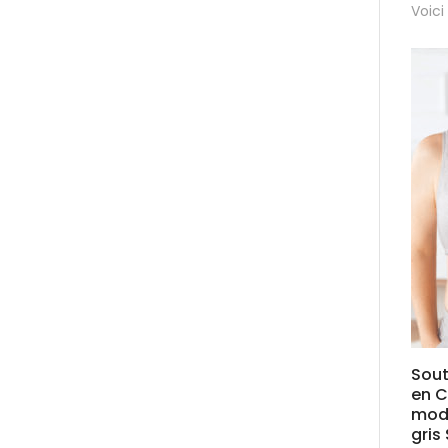
Voici
Sou
en 
modè
gris