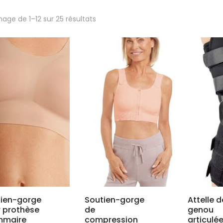
Trié
hage de 1–12 sur 25 résultats
par
popularité
tien-gorge
Soutien-gorge
Attelle d
 prothèse
de
genou
maire
compression
articulé