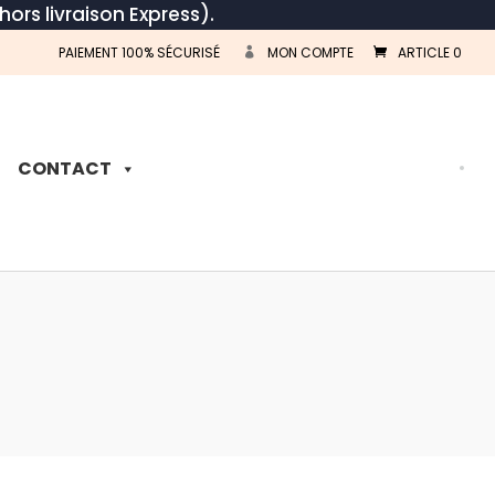
hors livraison Express).
PAIEMENT 100% SÉCURISÉ
MON COMPTE
ARTICLE 0
Recherche
de
produits
CONTACT