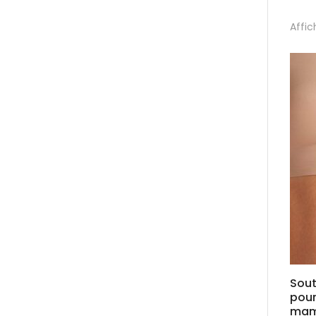
Affic
Sou
pour
mam