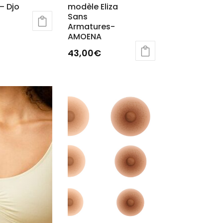
– Djo
modèle Eliza
Sans
Armatures-
AMOENA
43,00
€
s
ns.
t