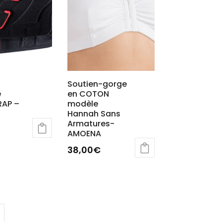
t
sur
la
page
du
produit
Soutien-gorge
e
en COTON
AP –
modèle
Hannah Sans
Armatures-
AMOENA
38,00
€
Ce
produit
s
a
ns.
plusieurs
variations.