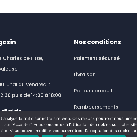
options
ations.
Les
peuven
options
être
ions
peuvent
choisies
vent
être
sur
choisies
gasin
Nos conditions
la
sies
sur
page
la
s Charles de Fitte,
Paiement sécurisé
du
page
oulouse
produit
e
Livraison
du
produit
u lundi au vendredi :
uit
Retours produit
12:30 puis de 14:00 à 18:00
Remboursements
 d’aide
 et analyse le trafic sur notre site web. Ces raisons pourront nous amen
Mentions légales
t sur “Accepter“, vous consentez à l’utilisation de cookies sur notre s
ousesante@wanadoo.fr
alité. Vous pouvez modifier vos paramètres d’acceptation des cookies 