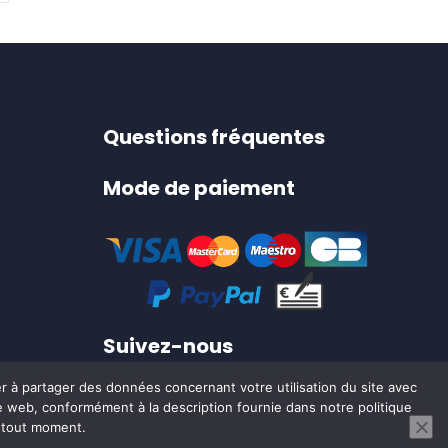
Les
t
options
peuvent
être
choisies
Questions fréquentes
sur
Mode de paiement
la
page
du
produit
Suivez-nous
er à partager des données concernant votre utilisation du site avec
ite web, conformément à la description fournie dans notre politique
0
à tout moment.