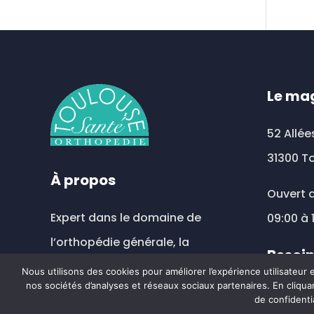
vari
Les
opt
peu
être
Le ma
choi
sur
52 Allée
la
31300 T
pag
À propos
du
Ouvert d
prod
Expert dans le domaine de
09:00 à 
l’orthopédie générale, la
Besoin
compression veineuse et
Nous utilisons des cookies pour améliorer l’expérience utilisateur
nos sociétés d’analyses et réseaux sociaux partenaires. En cliquan
prothèse mammaire externe.
toul
de confidenti