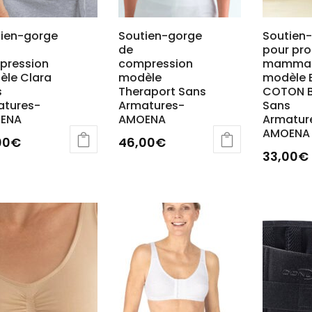
produit
e
page
du
tien-gorge
Soutien-gorge
Soutien
de
pour pr
uit
produit
pression
compression
mammai
èle Clara
modèle
modèle 
s
Theraport Sans
COTON B
atures-
Armatures-
Sans
ENA
AMOENA
Armatur
AMOENA
00
€
46,00
€
33,00
€
Ce
Ce
uit
produit
produit
a
a
ieurs
plusieurs
plusieur
ations.
variations.
variatio
Les
Les
ions
options
options
vent
peuvent