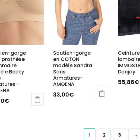
peuven
être
être
sies
choisies
choisies
sur
sur
la
la
e
page
page
du
du
tien-gorge
Soutien-gorge
Ceinture
uit
produit
 prothèse
en COTON
lombair
produit
maire
modèle Sandra
IMMOSTR
èle Becky
Sans
Donjoy
s
Armatures-
55,86
€
atures-
AMOENA
ENA
Ce
33,00
€
produit
00
€
Ce
a
produit
plusieur
uit
a
variatio
plusieurs
Les
1
2
3
→
ieurs
variations.