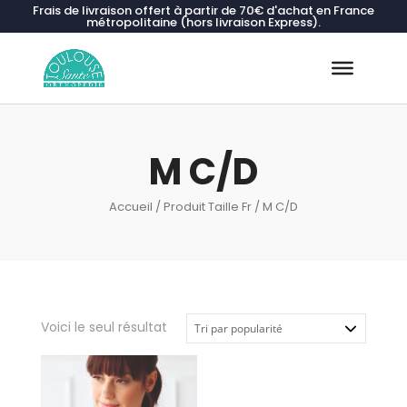
Frais de livraison offert à partir de 70€ d'achat en France
métropolitaine (hors livraison Express).
Recherche
de
produits
M C/D
Accueil
/ Produit Taille Fr / M C/D
Voici le seul résultat