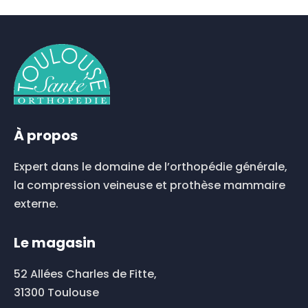
produit
a
plusieurs
variations.
Les
options
peuvent
être
choisies
À propos
sur
la
Expert dans le domaine de l’orthopédie générale,
page
du
la compression veineuse et prothèse mammaire
produit
externe.
Le magasin
52 Allées Charles de Fitte,
31300 Toulouse