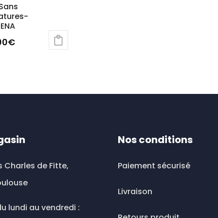
 Sans
atures-
ENA
00
€
uit
ieurs
ations.
ions
gasin
Nos conditions
vent
s Charles de Fitte,
Paiement sécurisé
sies
oulouse
Livraison
u lundi au vendredi :
Retours produit