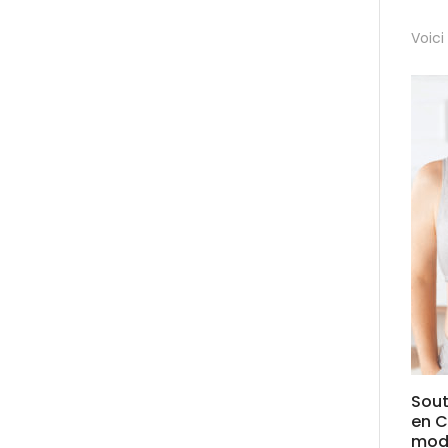
Voici
Sou
en 
modè