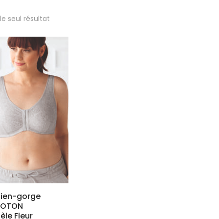
 le seul résultat
tien-gorge
COTON
le Fleur