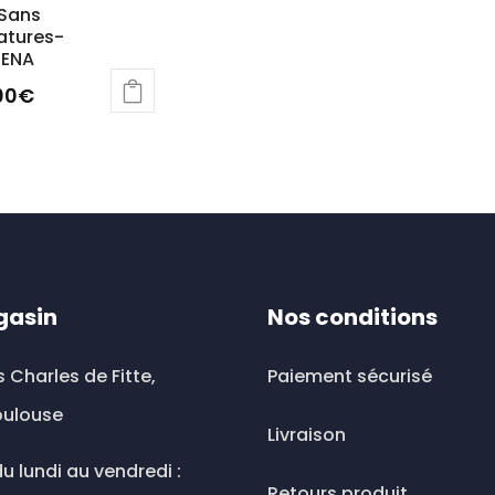
 Sans
atures-
ENA
00
€
uit
ieurs
ations.
ions
gasin
Nos conditions
vent
s Charles de Fitte,
Paiement sécurisé
sies
oulouse
Livraison
u lundi au vendredi :
Retours produit