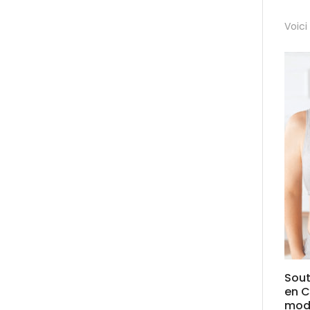
Voici
Sou
en 
modè