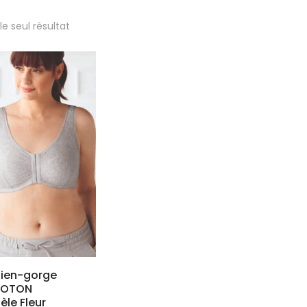
 le seul résultat
tien-gorge
COTON
le Fleur