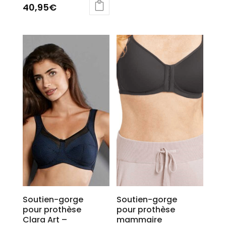
40,95
€
Ce
produit
a
plusieurs
variations.
Les
options
peuvent
être
choisies
sur
la
page
du
produit
Soutien-gorge
Soutien-gorge
pour prothèse
pour prothèse
Clara Art –
mammaire