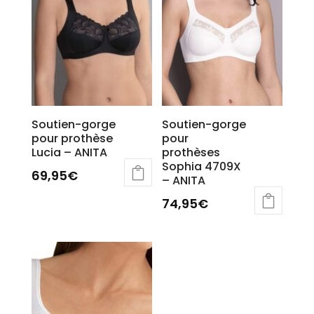
Soutien-gorge
Soutien-gorge
pour prothèse
pour
Lucia – ANITA
prothèses
Sophia 4709X
69,95
€
– ANITA
Ce
74,95
€
produit
Ce
a
produit
plusieurs
a
variations.
plusieurs
Les
variations.
options
Les
peuvent
options