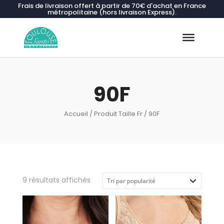
Frais de livraison offert à partir de 70€ d'achat en France
métropolitaine (hors livraison Express).
Recherche
de
produits
90F
Accueil
/ Produit Taille Fr / 90F
Trié
9 résultats affichés
par
popularité