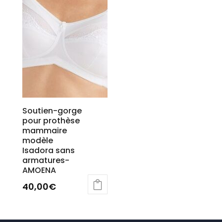
être
peuvent
choisies
être
sur
choisies
la
sur
page
la
du
page
produit
du
produit
Soutien-gorge
pour prothèse
mammaire
modèle
Isadora sans
armatures-
AMOENA
40,00
€