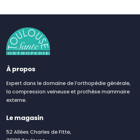
Ce
produit
a
plusieurs
variations.
Les
options
peuvent
être
choisies
À propos
sur
la
Expert dans le domaine de l’orthopédie générale,
page
du
la compression veineuse et prothèse mammaire
produit
externe.
Le magasin
52 Allées Charles de Fitte,