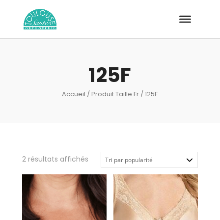
Recherche
de
produits
125F
Accueil
/ Produit Taille Fr / 125F
Trié
2 résultats affichés
par
popularité