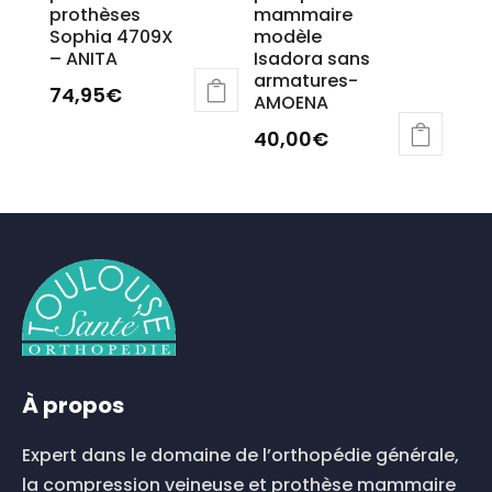
prothèses
mammaire
Sophia 4709X
modèle
– ANITA
Isadora sans
armatures-
74,95
€
AMOENA
Ce
40,00
€
produit
a
plusieurs
variations.
Les
options
peuvent
être
choisies
sur
la
À propos
page
du
Expert dans le domaine de l’orthopédie générale,
produit
la compression veineuse et prothèse mammaire