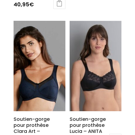
40,95
€
Ce
produit
a
plusieurs
variations.
Les
options
peuvent
être
choisies
sur
la
page
du
produit
Soutien-gorge
Soutien-gorge
pour prothèse
pour prothèse
Clara Art –
Lucia – ANITA