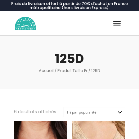
Frais de livraison offert à partir de 70€ d'achat en France
métropolitaine (hors livraison Express).
Recherche
de
produits
125D
Accueil
/ Produit Taille Fr / 125D
Trié
6 résultats affichés
par
popularité