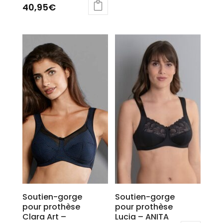
40,95
€
Ce
produit
a
plusieurs
variations.
Les
options
peuvent
être
choisies
sur
la
page
du
produit
Soutien-gorge
Soutien-gorge
pour prothèse
pour prothèse
Clara Art –
Lucia – ANITA