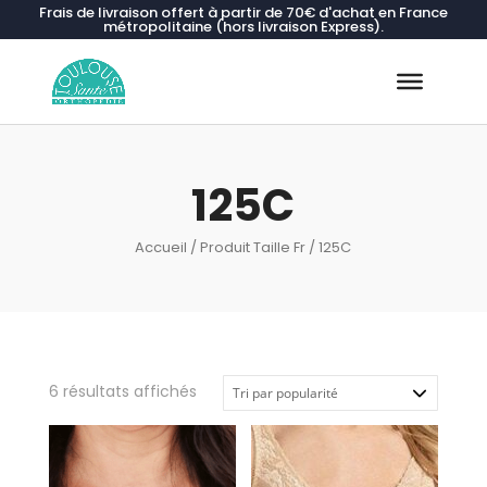
Frais de livraison offert à partir de 70€ d'achat en France
métropolitaine (hors livraison Express).
Recherche
de
produits
125C
Accueil
/ Produit Taille Fr / 125C
Trié
6 résultats affichés
par
popularité