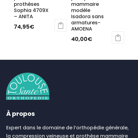
prothèses
mammaire
Sophia 4709X
modèle
– ANITA
Isadora sans
armatures-
74,95
€
AMOENA
Ce
40,00
€
produit
a
plusieurs
variations.
Les
options
peuvent
être
choisies
sur
la
À propos
page
du
Expert dans le domaine de l’orthopédie générale,
produit
la compression veineuse et prothèse mammaire