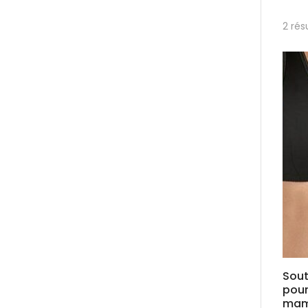
2 rés
Sou
pour
mam