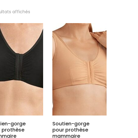
Trié
ultats affichés
par
popularité
tien-gorge
Soutien-gorge
 prothèse
pour prothèse
maire
mammaire