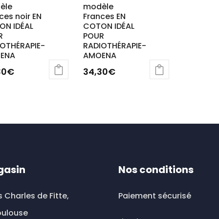
èle
modèle
ces noir EN
Frances EN
ON IDÉAL
COTON IDÉAL
R
POUR
IOTHÉRAPIE-
RADIOTHÉRAPIE-
ENA
AMOENA
30
€
34,30
€
Ce
uit
produit
a
ieurs
plusieurs
ations.
variations.
Les
ions
options
gasin
Nos conditions
vent
peuvent
être
s Charles de Fitte,
Paiement sécurisé
sies
choisies
oulouse