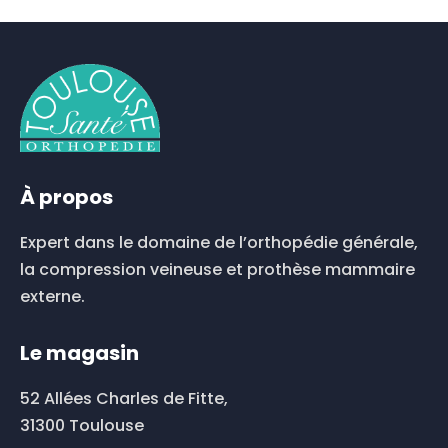
produit
a
plusieurs
variations.
Les
options
peuvent
être
choisies
À propos
sur
la
Expert dans le domaine de l’orthopédie générale,
page
du
la compression veineuse et prothèse mammaire
produit
externe.
Le magasin
52 Allées Charles de Fitte,
31300 Toulouse