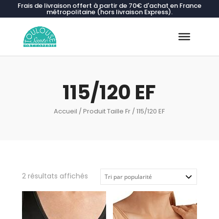
Frais de livraison offert à partir de 70€ d'achat en France
métropolitaine (hors livraison Express).
Recherche
de
produits
115/120 EF
Accueil
/ Produit Taille Fr / 115/120 EF
Trié
2 résultats affichés
par
popularité