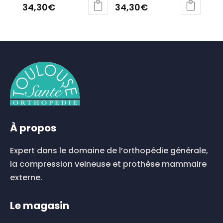
34,30
€
34,30
€
Ce
Ce
produit
produit
a
a
plusieurs
plusieurs
variations.
variations.
Les
Les
options
options
peuvent
peuvent
être
être
choisies
choisies
À propos
sur
sur
la
la
Expert dans le domaine de l’orthopédie générale,
page
page
du
du
la compression veineuse et prothèse mammaire
produit
produit
externe.
Le magasin