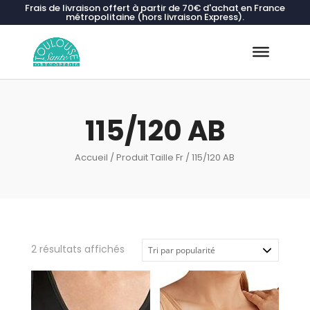
Frais de livraison offert à partir de 70€ d'achat en France
métropolitaine (hors livraison Express).
Recherche
de
produits
115/120 AB
Accueil
/ Produit Taille Fr / 115/120 AB
Trié
2 résultats affichés
par
popularité