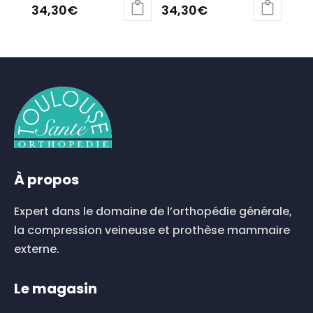
34,30
€
34,30
€
Ce
Ce
produit
produit
a
a
plusieurs
plusieurs
variations.
variations.
Les
Les
options
options
peuvent
peuvent
être
être
choisies
choisies
À propos
sur
sur
la
la
Expert dans le domaine de l’orthopédie générale,
page
page
du
du
la compression veineuse et prothèse mammaire
produit
produit
externe.
Le magasin