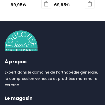
69,95
€
69,95
€
Ce
Ce
produit
produit
a
a
plusieurs
plusieurs
variations.
variations.
Les
Les
options
options
peuvent
peuvent
être
être
choisies
choisies
À propos
sur
sur
la
la
Expert dans le domaine de l’orthopédie générale,
page
page
du
du
la compression veineuse et prothèse mammaire
produit
produit
externe.
Le magasin