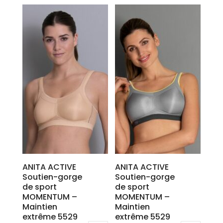
produit
produit
a
a
plusieurs
plusieurs
variations.
variations.
Les
Les
options
options
peuvent
peuvent
être
être
choisies
choisies
sur
sur
la
la
page
page
du
du
produit
produit
ANITA ACTIVE
ANITA ACTIVE
Soutien-gorge
Soutien-gorge
de sport
de sport
MOMENTUM –
MOMENTUM –
Maintien
Maintien
extrême 5529
extrême 5529