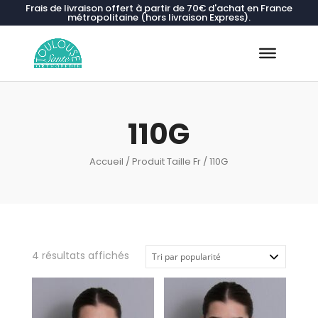
Frais de livraison offert à partir de 70€ d'achat en France
métropolitaine (hors livraison Express).
Recherche
de
produits
110G
Accueil
/ Produit Taille Fr / 110G
Trié
4 résultats affichés
par
popularité