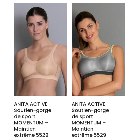
produit
produit
a
a
plusieurs
plusieurs
variations.
variations.
Les
Les
options
options
peuvent
peuvent
être
être
choisies
choisies
sur
sur
la
la
page
page
du
du
produit
produit
ANITA ACTIVE
ANITA ACTIVE
Soutien-gorge
Soutien-gorge
de sport
de sport
MOMENTUM –
MOMENTUM –
Maintien
Maintien
extrême 5529
extrême 5529