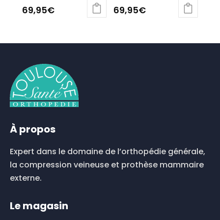
69,95
€
69,95
€
Ce
Ce
produit
produit
a
a
plusieurs
plusieurs
variations.
variations.
Les
Les
options
options
peuvent
peuvent
être
être
choisies
choisies
À propos
sur
sur
la
la
Expert dans le domaine de l’orthopédie générale,
page
page
du
du
la compression veineuse et prothèse mammaire
produit
produit
externe.
Le magasin