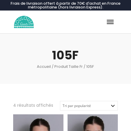
Frais de livraison offert à partir de 70€ d'achat en France
métropolitaine (hors livraison Express).
Recherche
de
produits
105F
Accueil
/ Produit Taille Fr / 105F
Trié
4 résultats affichés
par
popularité