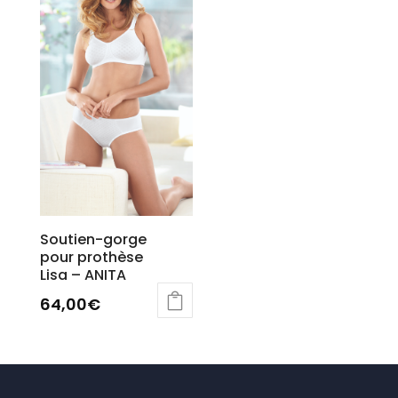
Soutien-gorge
pour prothèse
Lisa – ANITA
64,00
€
Ce
produit
a
plusieurs