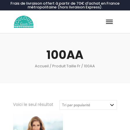
Frais de livraison offert à partir de 70€ d'achat en France
métropolitaine (hors livraison Express).
Recherche
de
produits
100AA
Accueil
/ Produit Taille Fr / 100AA
Voici le seul résultat