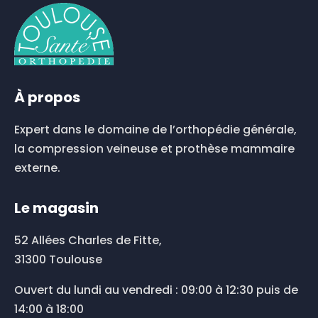
variations.
Les
options
peuvent
être
choisies
À propos
sur
la
Expert dans le domaine de l’orthopédie générale,
page
du
la compression veineuse et prothèse mammaire
produit
externe.
Le magasin
52 Allées Charles de Fitte,
31300 Toulouse
Ouvert du lundi au vendredi : 09:00 à 12:30 puis de
14:00 à 18:00