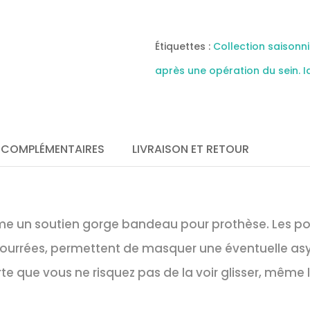
de
bain
pour
prothèse
Étiquettes :
Collection saisonn
mammaire
modèle
après une opération du sein. 
Malta
Bleu
Marine-
AMOENA
 COMPLÉMENTAIRES
LIVRAISON ET RETOUR
e un soutien gorge bandeau pour prothèse. Les poc
urrées, permettent de masquer une éventuelle asym
orte que vous ne risquez pas de la voir glisser, même 