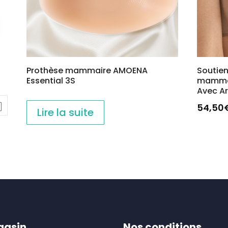
Prothèse mammaire AMOENA
Soutie
Essential 3S
mammai
Avec A
54,50
Lire la suite
Ce
produi
a
plusieu
variati
Les
option
peuve
gasin
Nos conditions