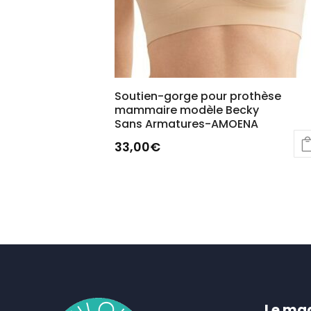
Soutien-gorge pour prothèse
mammaire modèle Becky
Sans Armatures-AMOENA
33,00
€
Ce
produit
a
plusieurs
variations.
Les
options
peuvent
Le ma