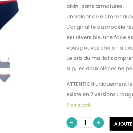
bikini, sans armatures.
Un volant de 6 cm rehauss
L’originalité du modèle ré
est réversible, une face es
vous pouvez choisir la co
Le prix du maillot compren
slip, les deux pièces ne p
ATTENTION uniquement le sl
existe en 2 versions : rou
7 en stock
quantité
-
+
de
AJOUTE
Maillot