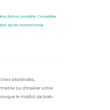
ière
,
Retour possible. Conseillée
Idéal après mastectomie
hes bilatérales,
étrie ou d’insérer votre
lorsque le maillot de bain