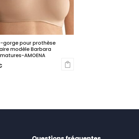
n-gorge pour prothèse
re modèle Barbara
rmatures-AMOENA
€
t
rs
ons.
s
nt
Questions fréquentes