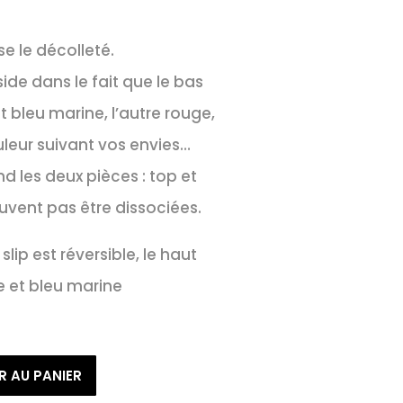
e le décolleté.
side dans le fait que le bas
t bleu marine, l’autre rouge,
uleur suivant vos envies…
d les deux pièces : top et
euvent pas être dissociées.
ip est réversible, le haut
ge et bleu marine
R AU PANIER