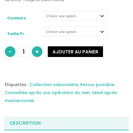
Couleurs
Taille Fr
quantité
-
+
AJOUTER AU PANIER
de
Maillot
de
bain
pour
prothèse
mammaire
modèle
Malta
Étiquettes :
Collection saisonnière
,
Retour possible.
Rouge-
AMOENA
Conseillée après une opération du sein. Idéal après
mastectomie
DESCRIPTION