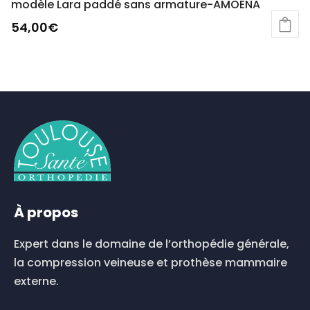
modèle Lara paddé sans armature-AMOENA
54,00
€
Ce
produit
a
plusieurs
variations.
Les
options
peuvent
être
choisies
sur
À propos
la
page
du
Expert dans le domaine de l’orthopédie générale,
produit
la compression veineuse et prothèse mammaire
externe.