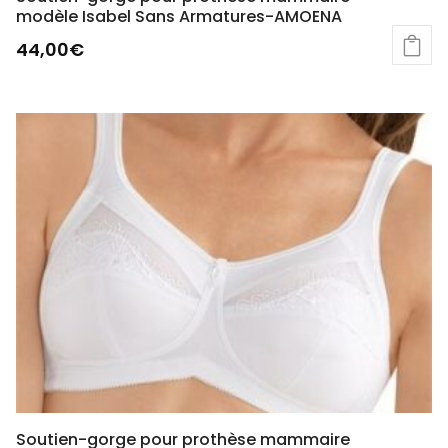
modèle Isabel Sans Armatures-AMOENA
44,00
€
Ce
produit
a
plusieurs
variations.
Les
options
peuvent
être
choisies
sur
la
page
du
produit
Soutien-gorge pour prothèse mammaire