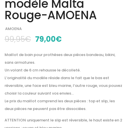
modèle Malta
Rouge-AMOENA
AMOENA
Le
Le
99,95
€
79,00
€
prix
prix
initial
actuel
Maillot de bain pour prothèses deux pièces bandeau, bikini,
était :
est :
sans armatures.
99,95€.
79,00€.
Un volant de 6 cm rehausse le décolleté.
L’originalité du modèle réside dans le fait que le bas est
réversible, une face est bleu marine, l’autre rouge, vous pouvez
choisir la couleur suivant vos envies…
Le prix du maillot comprend les deux pièces : top et slip, les
deux pièces ne peuvent pas être dissociées.
ATTENTION uniquement le slip est réversible, le haut existe en 2
versions : rouge et bleu marine