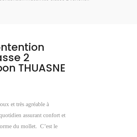
ontention
asse 2
koon THUASNE
oux et très agréable à
quotidien assurant confort et
forme du mollet. C’est le