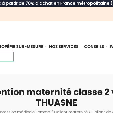
rt à partir de 70€ d'achat en France métropolitaine (
OPÉPIE SUR-MESURE
NOS SERVICES
CONSEILS
F
ention maternité classe 2
THUASNE
ression médicale Femme
/
Collant maternité
/ Collant de 