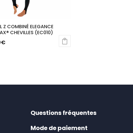
L Z COMBINÉ ELEGANCE
X® CHEVILLES (EC010)
0
€
t
rs
ons.
s
nt
Questions fréquentes
es
Mode de paiement