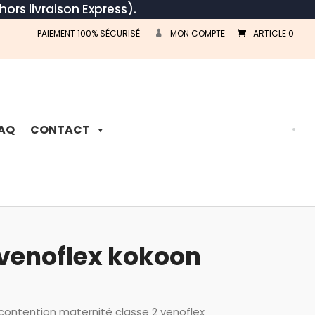
hors livraison Express).
PAIEMENT 100% SÉCURISÉ
MON COMPTE
ARTICLE 0
Recherche
de
produits
AQ
CONTACT
 venoflex kokoon
contention maternité classe 2 venoflex