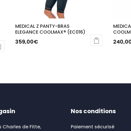
MEDICAL Z PANTY-BRAS
MEDICA
ELEGANCE COOLMAX® (EC016)
COOLMA
359,00
€
240,0
Ce
produi
a
plusieu
variati
Les
option
peuve
gasin
Nos conditions
être
choisi
s Charles de Fitte,
Paiement sécurisé