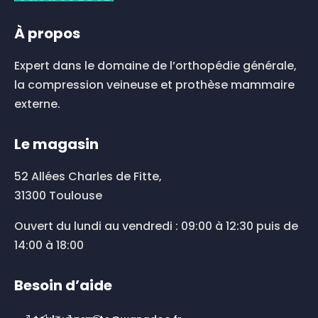
choisies
sur
À propos
la
page
du
Expert dans le domaine de l’orthopédie générale,
produit
la compression veineuse et prothèse mammaire
externe.
Le magasin
52 Allées Charles de Fitte,
31300 Toulouse
Ouvert du lundi au vendredi : 09:00 à 12:30 puis de
14:00 à 18:00
Besoin d’aide