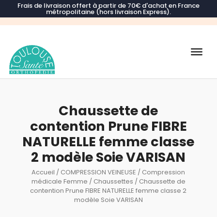
Frais de livraison offert à partir de 70€ d'achat en France
métropolitaine (hors livraison Express).
Recherche
de
produits
Chaussette de
contention Prune FIBRE
NATURELLE femme classe
2 modèle Soie VARISAN
Accueil
/
COMPRESSION VEINEUSE
/
Compression
médicale Femme
/
Chaussettes
/ Chaussette de
contention Prune FIBRE NATURELLE femme classe 2
modèle Soie VARISAN