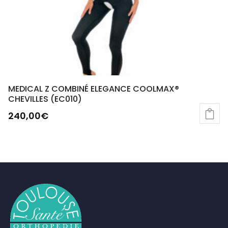
MEDICAL Z COMBINÉ ELEGANCE COOLMAX®
CHEVILLES (EC010)
240,00
€
Ce
produit
a
plusieurs
variations.
Les
options
peuvent
être