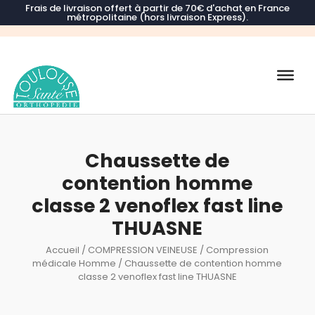
Frais de livraison offert à partir de 70€ d'achat en France
métropolitaine (hors livraison Express).
Recherche
de
produits
Chaussette de
contention homme
classe 2 venoflex fast line
THUASNE
Accueil
/
COMPRESSION VEINEUSE
/
Compression
médicale Homme
/ Chaussette de contention homme
classe 2 venoflex fast line THUASNE