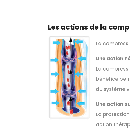
Les actions de la comp
La compressio
Une action 
La compressio
bénéfice perm
du système v
Une action su
La protection
action théra