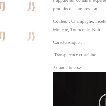
s’appuie sur 60 ans d’expérie
produits de compression.
Couleur :
Champagne,
Ficell
Mouette,
Tourterelle,
Noir
Caractéristique :
Transparence cristalline
Grande finesse
Lecteur
vidéo