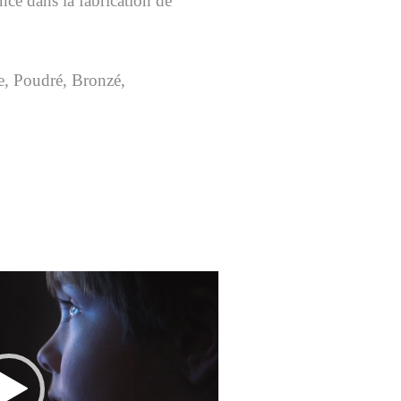
nce dans la fabrication de
e,
Poudré,
Bronzé
,