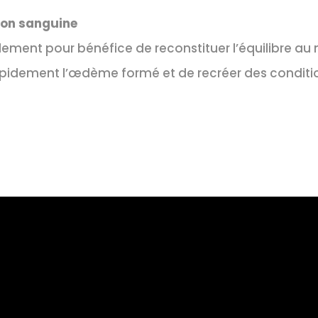
ion sanguine
ment pour bénéfice de reconstituer l’équilibre au
pidement l’œdème formé et de recréer des conditio