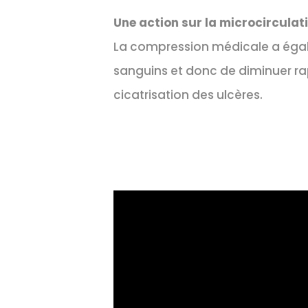
Une action sur la microcirculat
La compression médicale a égale
sanguins et donc de diminuer ra
cicatrisation des ulcères.