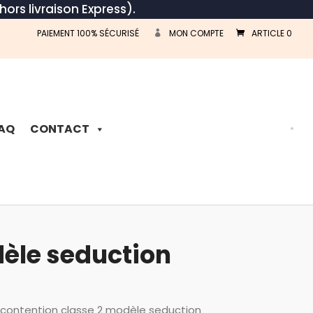
hors livraison Express).
PAIEMENT 100% SÉCURISÉ
MON COMPTE
ARTICLE 0
Recherche
de
produits
AQ
CONTACT
dèle seduction
contention classe 2 modèle seduction