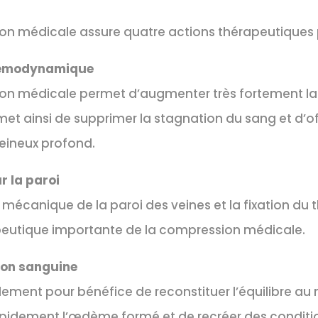
n médicale assure quatre actions thérapeutiques p
hémodynamique
n médicale permet d’augmenter très fortement la v
et ainsi de supprimer la stagnation du sang et d’of
eineux profond.
r la paroi
 mécanique de la paroi des veines et la fixation du
peutique importante de la compression médicale.
ion sanguine
ment pour bénéfice de reconstituer l’équilibre au
pidement l’œdème formé et de recréer des conditio