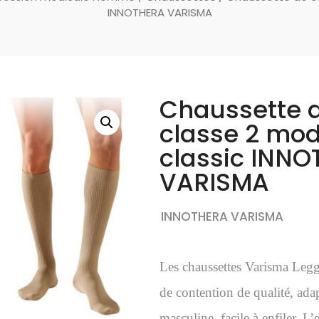
INNOTHERA VARISMA
Chaussette d
classe 2 mod
classic INN
VARISMA
INNOTHERA VARISMA
Les chaussettes Varisma Legge
de contention de qualité, ada
masculine, facile à enfiler. L