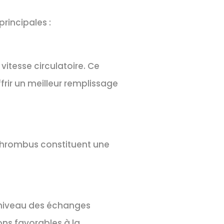
rincipales :
itesse circulatoire. Ce
frir un meilleur remplissage
 thrombus constituent une
 niveau des échanges
ns favorables à la