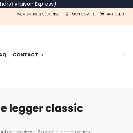
hors livraison Express).
PAIEMENT 100% SÉCURISÉ
MON COMPTE
ARTICLE 0
Recherche
de
produits
AQ
CONTACT
e legger classic
ntention classe 2 modèle legger classic