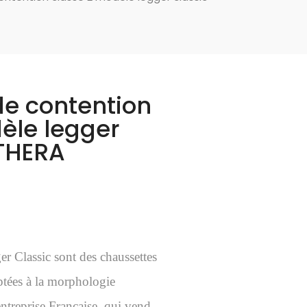
e contention
èle legger
OTHERA
r Classic sont des chaussettes
ptées à la morphologie
’entreprise Française, qui vend