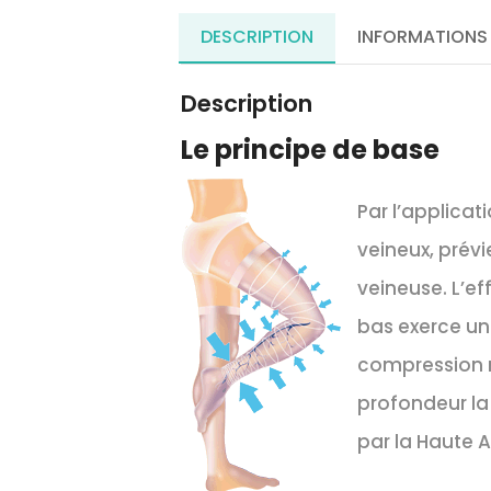
DESCRIPTION
INFORMATIONS
Description
Le principe de base
Par l’applicat
veineux, prévi
veineuse. L’ef
bas exerce une
compression m
profondeur la
par la Haute A