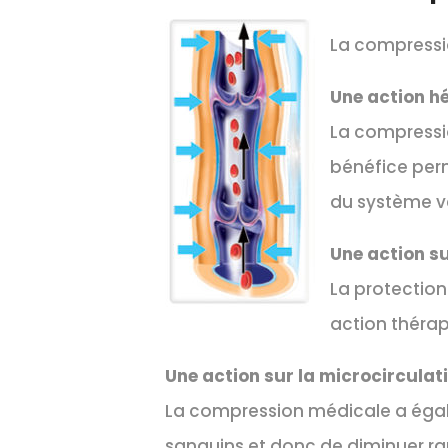
La compressio
Une action 
La compressio
bénéfice perm
du système v
Une action su
La protection
action théra
Une action sur la microcirculat
La compression médicale a égale
sanguins et donc de diminuer ra