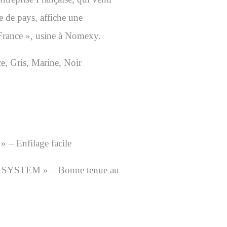
e de pays, affiche une
France », usine à Nomexy.
ce,
Gris,
Marine,
Noir
 – Enfilage facile
P SYSTEM » – Bonne tenue au