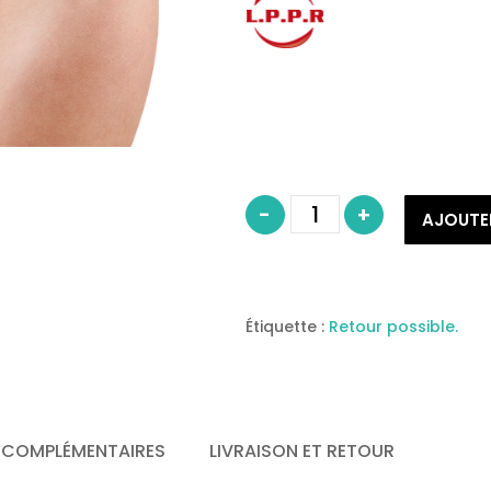
quantité
-
+
de
AJOUTE
MEDICAL
Z
CEINTURE
Z®
FEMME
Étiquette :
Retour possible.
MODÈLE
A
(S/009)
 COMPLÉMENTAIRES
LIVRAISON ET RETOUR