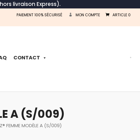
hors livraison Express).
PAIEMENT 100% SÉCURISÉ
MON COMPTE
ARTICLE 0
Recherche
de
produits
AQ
CONTACT
E A (S/009)
 Z® FEMME MODÈLE A (S/009)