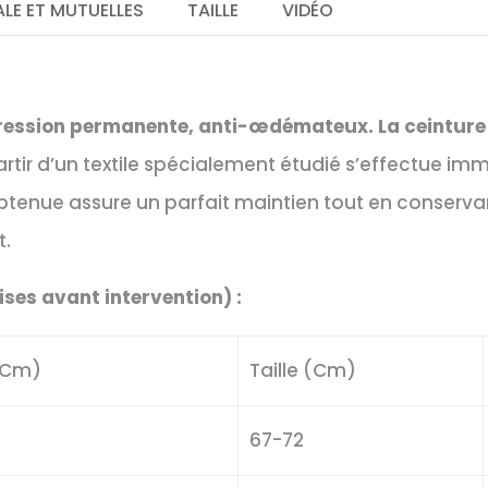
LE ET MUTUELLES
TAILLE
VIDÉO
ression permanente, anti-œdémateux. La ceinture
artir d’un textile spécialement étudié s’effectue 
i obtenue assure un parfait maintien tout en conserv
t.
ises avant intervention) :
 (Cm)
Taille (Cm)
67-72