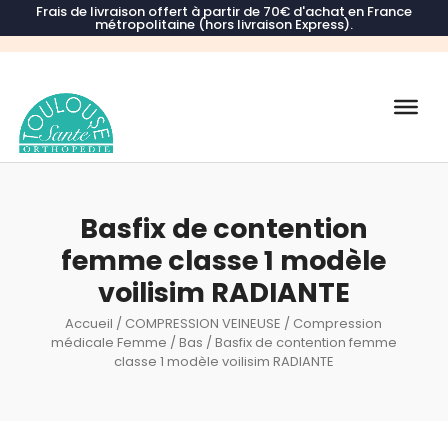
Frais de livraison offert à partir de 70€ d'achat en France
métropolitaine (hors livraison Express).
Recherche
de
produits
Basfix de contention
femme classe 1 modèle
voilisim RADIANTE
Accueil
/
COMPRESSION VEINEUSE
/
Compression
médicale Femme
/
Bas
/ Basfix de contention femme
classe 1 modèle voilisim RADIANTE