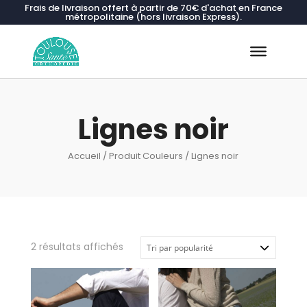
Frais de livraison offert à partir de 70€ d'achat en France
métropolitaine (hors livraison Express).
Recherche
de
produits
Lignes noir
Accueil
/ Produit Couleurs / Lignes noir
Trié
2 résultats affichés
par
popularité