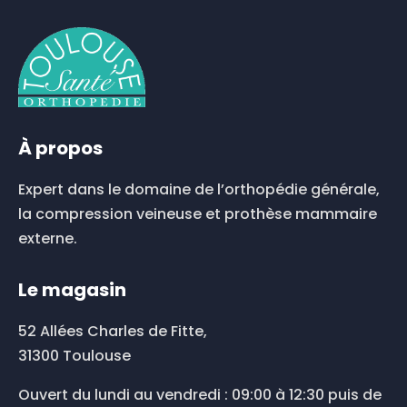
plusieurs
plusieurs
variations.
variations.
Les
Les
options
options
peuvent
peuvent
être
être
choisies
choisies
À propos
sur
sur
la
la
Expert dans le domaine de l’orthopédie générale,
page
page
du
du
la compression veineuse et prothèse mammaire
produit
produit
externe.
Le magasin
52 Allées Charles de Fitte,
31300 Toulouse
Ouvert du lundi au vendredi : 09:00 à 12:30 puis de