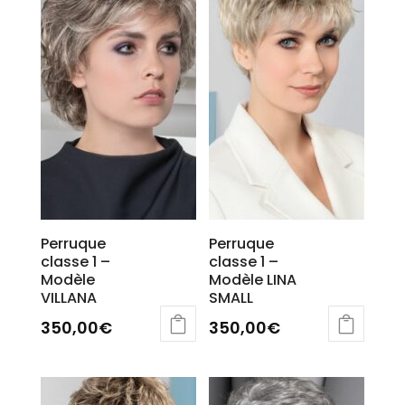
Perruque
Perruque
classe 1 –
classe 1 –
Modèle
Modèle LINA
VILLANA
SMALL
350,00
€
350,00
€
Ce
Ce
produit
produit
a
a