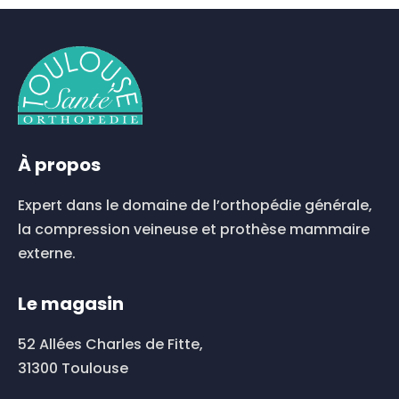
a
plusieurs
variations.
Les
options
peuvent
être
choisies
À propos
sur
la
Expert dans le domaine de l’orthopédie générale,
page
du
la compression veineuse et prothèse mammaire
produit
externe.
Le magasin
52 Allées Charles de Fitte,
31300 Toulouse