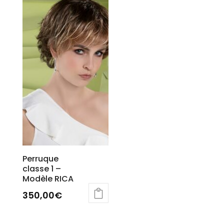
Perruque
classe 1 –
Modèle RICA
350,00
€
Ce
produit